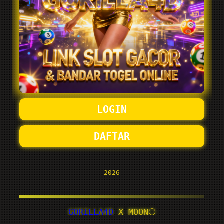
LOGIN
DAFTAR
2026
GORILLA4D
X MOON🌕